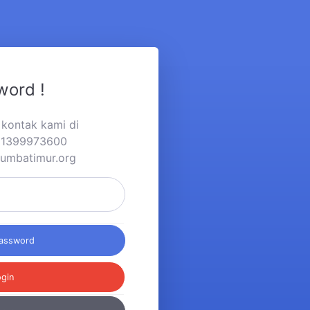
word !
a kontak kami di
281399973600
sumbatimur.org
Password
ogin