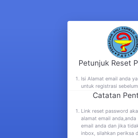
Petunjuk Reset 
Isi Alamat email anda 
untuk registrasi sebelu
Catatan Pent
Link reset password aka
alamat email anda,anda 
email anda dan jika tida
inbox, silahkan periksa 