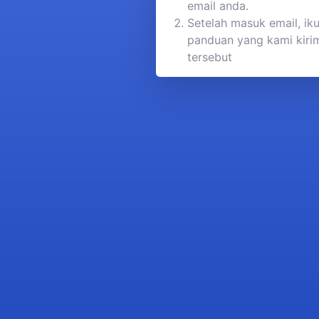
email anda.
Setelah masuk email, iku
panduan yang kami kirim
tersebut