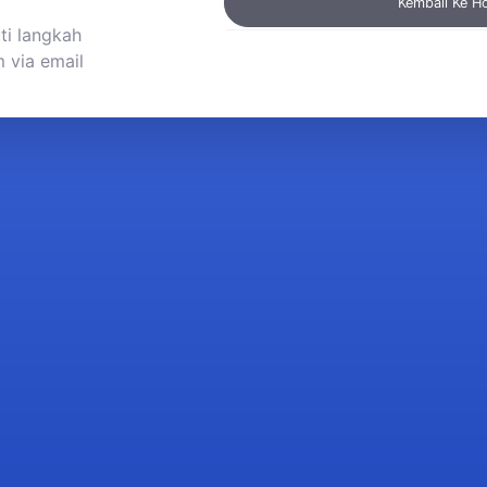
Kembali Ke 
ti langkah
 via email