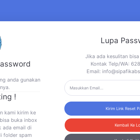
Lupa Pass
Jika ada kesulitan bis
Password
Kontak Telp/WA: 6
Email:
info@sipafikab
yang anda gunakan
mnya.
ing !
Kirim Link Reset 
n kami kirim ke
bisa buka inbox
Kembali Ke L
k ada email di
di folder spam